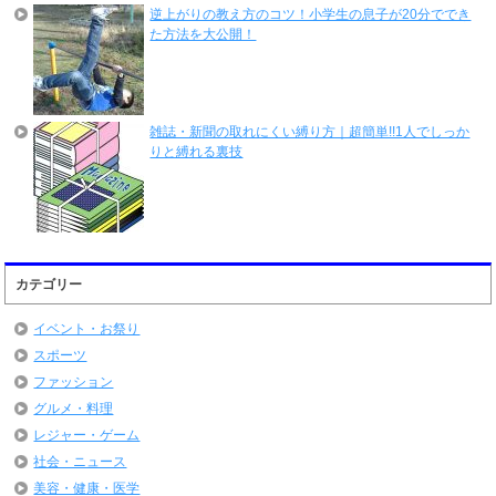
逆上がりの教え方のコツ！小学生の息子が20分ででき
た方法を大公開！
雑誌・新聞の取れにくい縛り方｜超簡単!!1人でしっか
りと縛れる裏技
カテゴリー
イベント・お祭り
スポーツ
ファッション
グルメ・料理
レジャー・ゲーム
社会・ニュース
美容・健康・医学