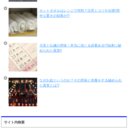
ホットタオルはレンジで何秒？注意とコツを伝授!!意
外な驚きの効果が!?
大安と仏滅の意味！本当に信じる必要ある!?由来に秘
められた真実!!
なぜお盆というのか？その意味と供養をする秘められ
た真実とは!?
サイト内検索