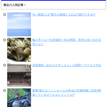
最近の人気記事！
沖ノ鳥島とは?驚きの面積と人口は?旅行できる!?
亀の手とは？生息場所と旬の時期、意外な採り方の注
意とは？
赤坂御苑（あかさかぎょえん）の場所とアクセス方法
衝撃!!車のエンジンオイルの本当の交換時期と目安!!間
違っているオイルエレメントも!?