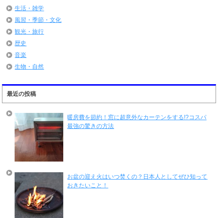
生活・雑学
風習・季節・文化
観光・旅行
歴史
音楽
生物・自然
最近の投稿
暖房費を節約！窓に超意外なカーテンをする!?コスパ
最強の驚きの方法
お盆の迎え火はいつ焚くの？日本人としてぜひ知って
おきたいこと！