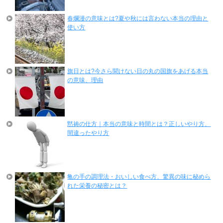
春爛漫の意味とは?夏や秋には言わない本当の理由と
使い方
旗日とは?今さら聞けない日の丸の国旗をあげる本当
の意味、理由
黙祷の仕方｜本当の意味と時間とは？正しいやり方、
間違ったやり方
亀の手の調理法・おいしい食べ方、驚異の味に秘めら
れた栄養の秘密とは？