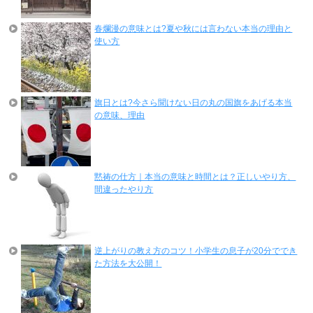
春爛漫の意味とは?夏や秋には言わない本当の理由と
使い方
旗日とは?今さら聞けない日の丸の国旗をあげる本当
の意味、理由
黙祷の仕方｜本当の意味と時間とは？正しいやり方、
間違ったやり方
逆上がりの教え方のコツ！小学生の息子が20分ででき
た方法を大公開！