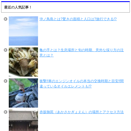
最近の人気記事！
沖ノ鳥島とは?驚きの面積と人口は?旅行できる!?
亀の手とは？生息場所と旬の時期、意外な採り方の注
意とは？
衝撃!!車のエンジンオイルの本当の交換時期と目安!!間
違っているオイルエレメントも!?
赤坂御苑（あかさかぎょえん）の場所とアクセス方法