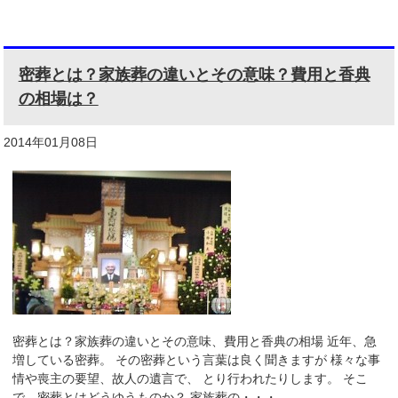
密葬とは？家族葬の違いとその意味？費用と香典
の相場は？
2014年01月08日
密葬とは？家族葬の違いとその意味、費用と香典の相場 近年、急
増している密葬。 その密葬という言葉は良く聞きますが 様々な事
情や喪主の要望、故人の遺言で、 とり行われたりします。 そこ
で、密葬とはどうゆうものか？ 家族葬の・・・