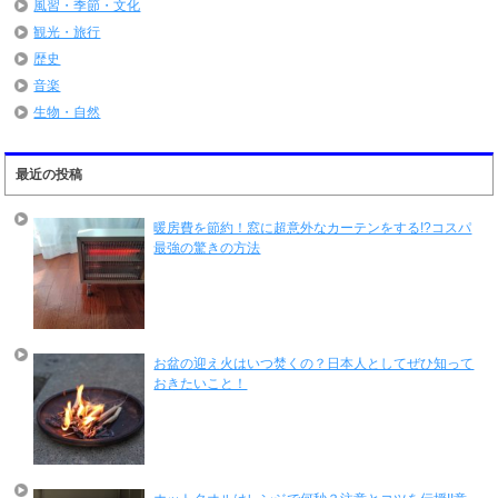
風習・季節・文化
観光・旅行
歴史
音楽
生物・自然
最近の投稿
暖房費を節約！窓に超意外なカーテンをする!?コスパ
最強の驚きの方法
お盆の迎え火はいつ焚くの？日本人としてぜひ知って
おきたいこと！