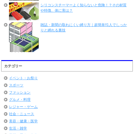
シリコンスチーマーよく知らないと危険！？その材質
や特徴、体に害は？
雑誌・新聞の取れにくい縛り方｜超簡単!!1人でしっか
りと縛れる裏技
カテゴリー
イベント・お祭り
スポーツ
ファッション
グルメ・料理
レジャー・ゲーム
社会・ニュース
美容・健康・医学
生活・雑学