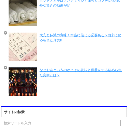
ホットタオルはレンジで何秒？注意とコツを伝授!!意
外な驚きの効果が!?
大安と仏滅の意味！本当に信じる必要ある!?由来に秘
められた真実!!
なぜお盆というのか？その意味と供養をする秘められ
た真実とは!?
サイト内検索