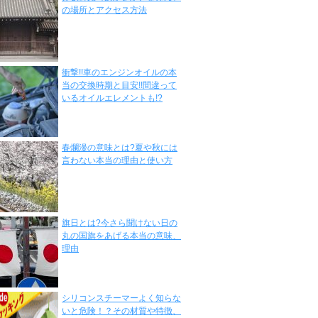
の場所とアクセス方法
衝撃!!車のエンジンオイルの本
当の交換時期と目安!!間違って
いるオイルエレメントも!?
春爛漫の意味とは?夏や秋には
言わない本当の理由と使い方
旗日とは?今さら聞けない日の
丸の国旗をあげる本当の意味、
理由
シリコンスチーマーよく知らな
いと危険！？その材質や特徴、