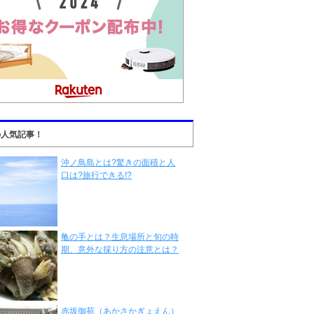
の人気記事！
沖ノ鳥島とは?驚きの面積と人
口は?旅行できる!?
亀の手とは？生息場所と旬の時
期、意外な採り方の注意とは？
赤坂御苑（あかさかぎょえん）