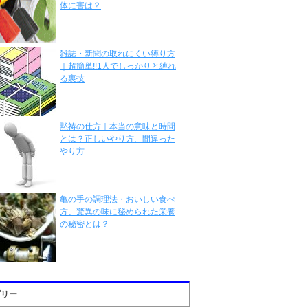
体に害は？
雑誌・新聞の取れにくい縛り方
｜超簡単!!1人でしっかりと縛れ
る裏技
黙祷の仕方｜本当の意味と時間
とは？正しいやり方、間違った
やり方
亀の手の調理法・おいしい食べ
方、驚異の味に秘められた栄養
の秘密とは？
ゴリー