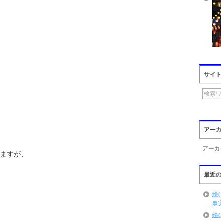
サイ
アー
アーカ
ますが、
最近
絵
事
絵