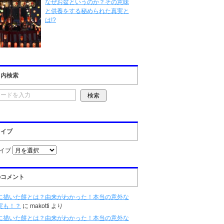
なぜお盆というのか？その意味
と供養をする秘められた真実と
は!?
ト内検索
カイブ
イブ
のコメント
に描いた餅とは？由来がわかった！本当の意外な
実も！？
に
makotti
より
に描いた餅とは？由来がわかった！本当の意外な