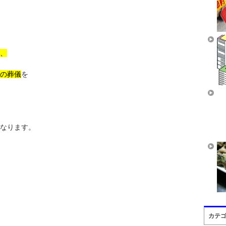
、
の葬儀
を
なります。
カテ