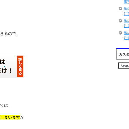
事
亀
注
亀
注
亀
きるので、
注
カス
ては、
しまいます
が