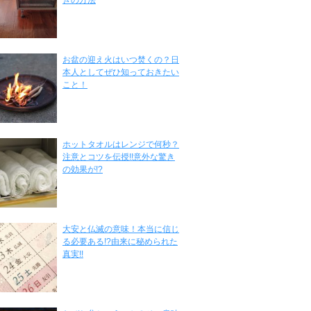
きの方法
お盆の迎え火はいつ焚くの？日
本人としてぜひ知っておきたい
こと！
ホットタオルはレンジで何秒？
注意とコツを伝授!!意外な驚き
の効果が!?
大安と仏滅の意味！本当に信じ
る必要ある!?由来に秘められた
真実!!