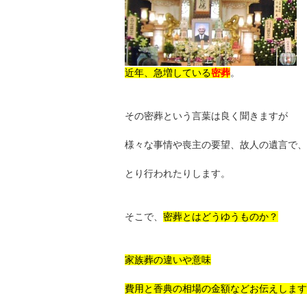
近年、急増している
密葬
。
その密葬という言葉は良く聞きますが
様々な事情や喪主の要望、故人の遺言で、
とり行われたりします。
そこで、
密葬とはどうゆうものか？
家族葬の違いや意味
費用と香典の相場の金額などお伝えします