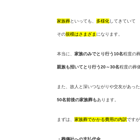
家族葬
といっても、
多様化
してきていて
その
規模はさまざま
になります。
本当に、
家族のみでとり行う10名
程度の
親族も招いてとり行う20～30名
程度の葬
また、故人と深いつながりや交友があった
50名前後の家族葬も
あります。
まずは、
家族葬でかかる費用の内訳
ですが
・葬儀社への支払代金