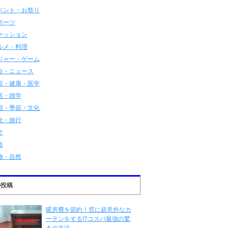
ベント・お祭り
ポーツ
ァッション
ルメ・料理
ジャー・ゲーム
会・ニュース
容・健康・医学
活・雑学
習・季節・文化
光・旅行
史
楽
物・自然
の投稿
暖房費を節約！窓に超意外なカ
ーテンをする!?コスパ最強の驚