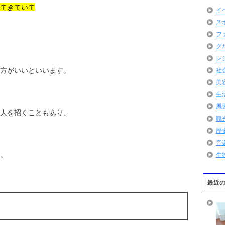
てきていて
イ
ス
フ
グ
レ
方がいいといいます。
社
美
生
風
人を招くこともあり、
観
歴
音
。
生
最近