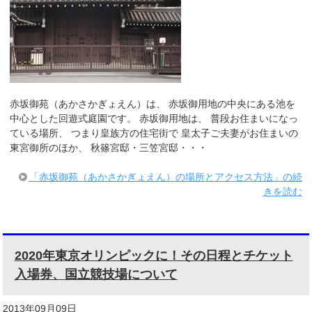
赤坂御苑（あかさかぎょえん）は、 赤坂御用地の中央にある池を
中心とした回遊式庭園です。 赤坂御用地は、 普段お住まいになっ
ている場所、 つまり皇族方の住宅街で 皇太子ご夫妻がお住まいの
東宮御所のほか、 秋篠宮邸・三笠宮邸・・・
「赤坂御苑（あかさかぎょえん）の場所とアクセス方法」の続
きを読む
2020年東京オリンピックに！その日程とチケット
入場券、国立競技場について
2013年09月09日