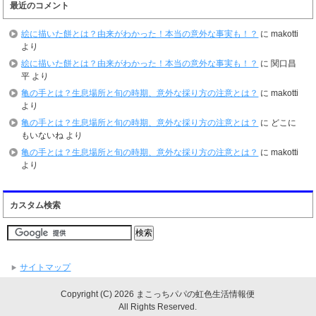
最近のコメント
絵に描いた餅とは？由来がわかった！本当の意外な事実も！？
に
makotti
より
絵に描いた餅とは？由来がわかった！本当の意外な事実も！？
に
関口昌
平
より
亀の手とは？生息場所と旬の時期、意外な採り方の注意とは？
に
makotti
より
亀の手とは？生息場所と旬の時期、意外な採り方の注意とは？
に
どこに
もいないね
より
亀の手とは？生息場所と旬の時期、意外な採り方の注意とは？
に
makotti
より
カスタム検索
サイトマップ
Copyright (C) 2026 まこっちパパの虹色生活情報便
All Rights Reserved.