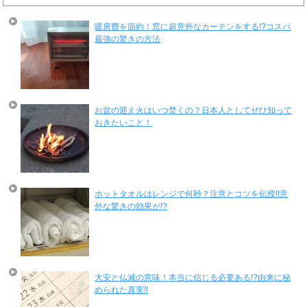
暖房費を節約！窓に超意外なカーテンをする!?コスパ
最強の驚きの方法
お盆の迎え火はいつ焚くの？日本人としてぜひ知って
おきたいこと！
ホットタオルはレンジで何秒？注意とコツを伝授!!意
外な驚きの効果が!?
大安と仏滅の意味！本当に信じる必要ある!?由来に秘
められた真実!!