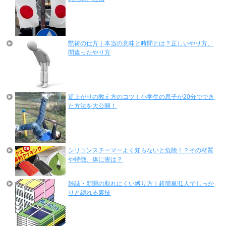
黙祷の仕方｜本当の意味と時間とは？正しいやり方、
間違ったやり方
逆上がりの教え方のコツ！小学生の息子が20分ででき
た方法を大公開！
シリコンスチーマーよく知らないと危険！？その材質
や特徴、体に害は？
雑誌・新聞の取れにくい縛り方｜超簡単!!1人でしっか
りと縛れる裏技