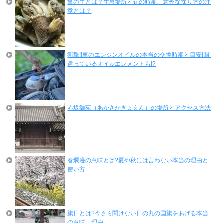
亀の手とは？生息場所と旬の時期、意外な採り方の注
意とは？
衝撃!!車のエンジンオイルの本当の交換時期と目安!!間
違っているオイルエレメントも!?
赤坂御苑（あかさかぎょえん）の場所とアクセス方法
春爛漫の意味とは?夏や秋には言わない本当の理由と
使い方
旗日とは?今さら聞けない日の丸の国旗をあげる本当
の意味、理由