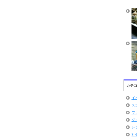
カテ
イ
ス
フ
グ
レ
社