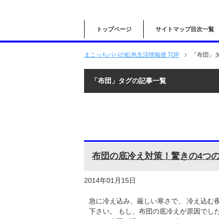
トップページ
サイトマップ目次一覧
まこっちパパの虹色生活情報便 TOP
「布団」
「布団」タグの記事一覧
布団の底冷え対策！驚きの4つ
2014年01月15日
急に冷え込み、厳しい寒さで、 冷え込む
下さい。 もし、布団の底冷えが原因でし