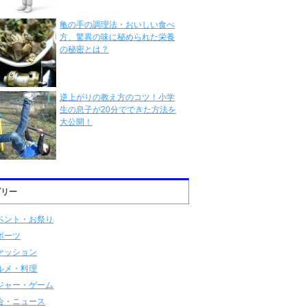
亀の手の調理法・おいしい食べ
方、驚異の味に秘められた栄養
の秘密とは？
逆上がりの教え方のコツ！小学
生の息子が20分でできた方法を
大公開！
ゴリー
ベント・お祭り
ポーツ
ァッション
ルメ・料理
ジャー・ゲーム
会・ニュース