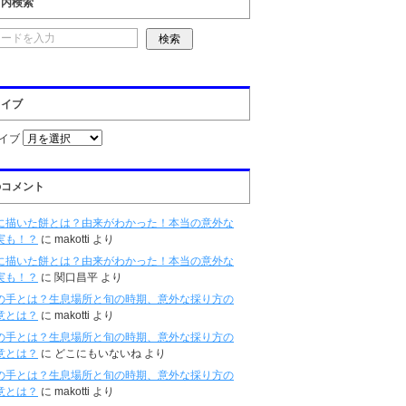
ト内検索
カイブ
イブ
のコメント
に描いた餅とは？由来がわかった！本当の意外な
実も！？
に
makotti
より
に描いた餅とは？由来がわかった！本当の意外な
実も！？
に
関口昌平
より
の手とは？生息場所と旬の時期、意外な採り方の
意とは？
に
makotti
より
の手とは？生息場所と旬の時期、意外な採り方の
意とは？
に
どこにもいないね
より
の手とは？生息場所と旬の時期、意外な採り方の
意とは？
に
makotti
より