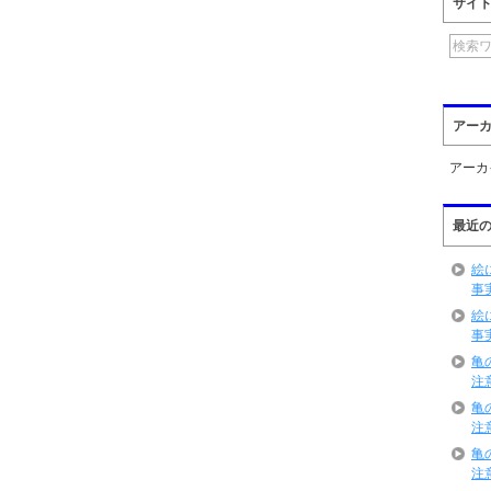
サイ
アー
アーカ
最近
絵
事
絵
事
亀
注
亀
注
亀
注