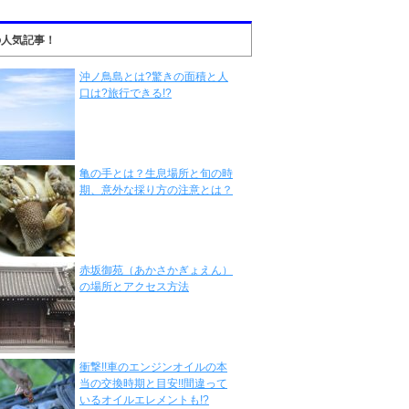
の人気記事！
沖ノ鳥島とは?驚きの面積と人
口は?旅行できる!?
亀の手とは？生息場所と旬の時
期、意外な採り方の注意とは？
赤坂御苑（あかさかぎょえん）
の場所とアクセス方法
衝撃!!車のエンジンオイルの本
当の交換時期と目安!!間違って
いるオイルエレメントも!?