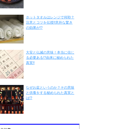
ホットタオルはレンジで何秒？
注意とコツを伝授!!意外な驚き
の効果が!?
大安と仏滅の意味！本当に信じ
る必要ある!?由来に秘められた
真実!!
なぜお盆というのか？その意味
と供養をする秘められた真実と
は!?