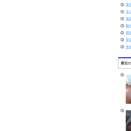
美
生
風
観
歴
音
生
最近