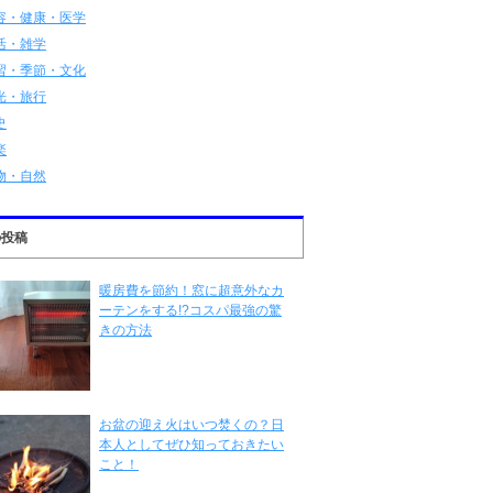
容・健康・医学
活・雑学
習・季節・文化
光・旅行
史
楽
物・自然
の投稿
暖房費を節約！窓に超意外なカ
ーテンをする!?コスパ最強の驚
きの方法
お盆の迎え火はいつ焚くの？日
本人としてぜひ知っておきたい
こと！