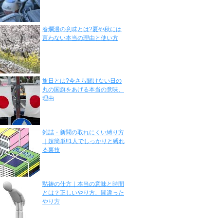
春爛漫の意味とは?夏や秋には
言わない本当の理由と使い方
旗日とは?今さら聞けない日の
丸の国旗をあげる本当の意味、
理由
雑誌・新聞の取れにくい縛り方
｜超簡単!!1人でしっかりと縛れ
る裏技
黙祷の仕方｜本当の意味と時間
とは？正しいやり方、間違った
やり方