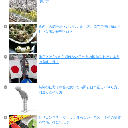
使い方
亀の手の調理法・おいしい食べ方、驚異の味に秘めら
れた栄養の秘密とは？
旗日とは?今さら聞けない日の丸の国旗をあげる本当
の意味、理由
黙祷の仕方｜本当の意味と時間とは？正しいやり方、
間違ったやり方
シリコンスチーマーよく知らないと危険！？その材質
や特徴、体に害は？