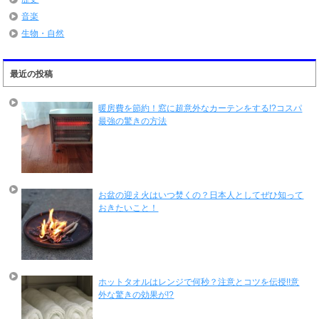
音楽
生物・自然
最近の投稿
暖房費を節約！窓に超意外なカーテンをする!?コスパ
最強の驚きの方法
お盆の迎え火はいつ焚くの？日本人としてぜひ知って
おきたいこと！
ホットタオルはレンジで何秒？注意とコツを伝授!!意
外な驚きの効果が!?