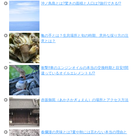
沖ノ鳥島とは?驚きの面積と人口は?旅行できる!?
亀の手とは？生息場所と旬の時期、意外な採り方の注
意とは？
衝撃!!車のエンジンオイルの本当の交換時期と目安!!間
違っているオイルエレメントも!?
赤坂御苑（あかさかぎょえん）の場所とアクセス方法
春爛漫の意味とは?夏や秋には言わない本当の理由と