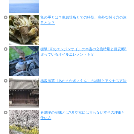
亀の手とは？生息場所と旬の時期、意外な採り方の注
意とは？
衝撃!!車のエンジンオイルの本当の交換時期と目安!!間
違っているオイルエレメントも!?
赤坂御苑（あかさかぎょえん）の場所とアクセス方法
春爛漫の意味とは?夏や秋には言わない本当の理由と
使い方