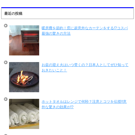
最近の投稿
暖房費を節約！窓に超意外なカーテンをする!?コスパ
最強の驚きの方法
お盆の迎え火はいつ焚くの？日本人としてぜひ知って
おきたいこと！
ホットタオルはレンジで何秒？注意とコツを伝授!!意
外な驚きの効果が!?