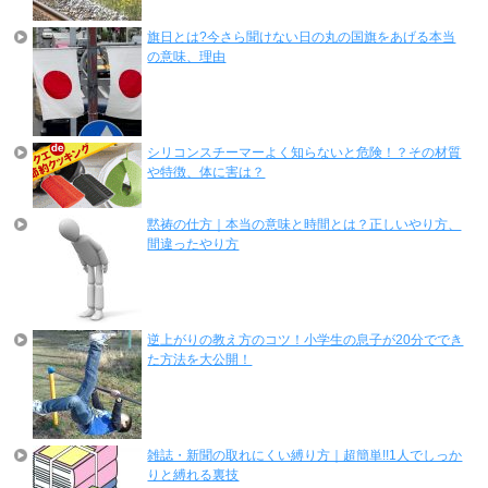
旗日とは?今さら聞けない日の丸の国旗をあげる本当
の意味、理由
シリコンスチーマーよく知らないと危険！？その材質
や特徴、体に害は？
黙祷の仕方｜本当の意味と時間とは？正しいやり方、
間違ったやり方
逆上がりの教え方のコツ！小学生の息子が20分ででき
た方法を大公開！
雑誌・新聞の取れにくい縛り方｜超簡単!!1人でしっか
りと縛れる裏技