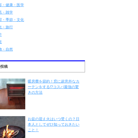
容・健康・医学
活・雑学
習・季節・文化
光・旅行
史
楽
物・自然
の投稿
暖房費を節約！窓に超意外なカ
ーテンをする!?コスパ最強の驚
きの方法
お盆の迎え火はいつ焚くの？日
本人としてぜひ知っておきたい
こと！