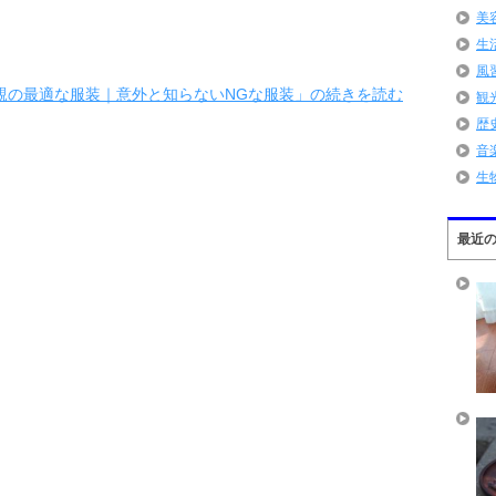
美
生
風
親の最適な服装｜意外と知らないNGな服装」の続きを読む
観
歴
音
生
最近