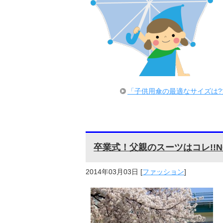
「子供用傘の最適なサイズは?
卒業式！父親のスーツはコレ!!N
2014年03月03日
[
ファッション
]