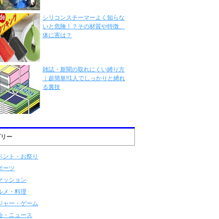
シリコンスチーマーよく知らな
いと危険！？その材質や特徴、
体に害は？
雑誌・新聞の取れにくい縛り方
｜超簡単!!1人でしっかりと縛れ
る裏技
ゴリー
ベント・お祭り
ポーツ
ァッション
ルメ・料理
ジャー・ゲーム
会・ニュース