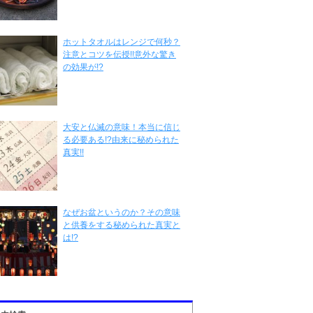
ホットタオルはレンジで何秒？
注意とコツを伝授!!意外な驚き
の効果が!?
大安と仏滅の意味！本当に信じ
る必要ある!?由来に秘められた
真実!!
なぜお盆というのか？その意味
と供養をする秘められた真実と
は!?