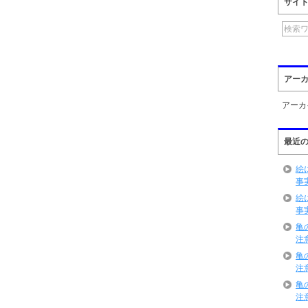
サイ
アー
アーカ
最近
絵
事
絵
事
亀
注
亀
注
亀
注