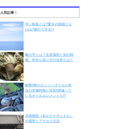
の人気記事！
沖ノ鳥島とは?驚きの面積と人
口は?旅行できる!?
亀の手とは？生息場所と旬の時
期、意外な採り方の注意とは？
衝撃!!車のエンジンオイルの本
当の交換時期と目安!!間違って
いるオイルエレメントも!?
赤坂御苑（あかさかぎょえん）
の場所とアクセス方法