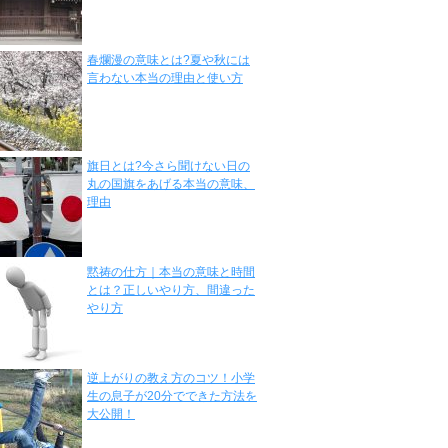
春爛漫の意味とは?夏や秋には
言わない本当の理由と使い方
旗日とは?今さら聞けない日の
丸の国旗をあげる本当の意味、
理由
黙祷の仕方｜本当の意味と時間
とは？正しいやり方、間違った
やり方
逆上がりの教え方のコツ！小学
生の息子が20分でできた方法を
大公開！